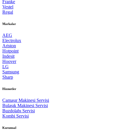
Franke
Vestel
Regal
Markalar
AEG
Electrolux
Ariston
Hotpoint
Indesit
Hoover
LG
Samsung
Sharp
Hizmetler
Çamaşır Makinesi Servisi
Bulaşık Makinesi Servisi
Buzdolabı Servisi
Kombi Servisi
Kurumsal