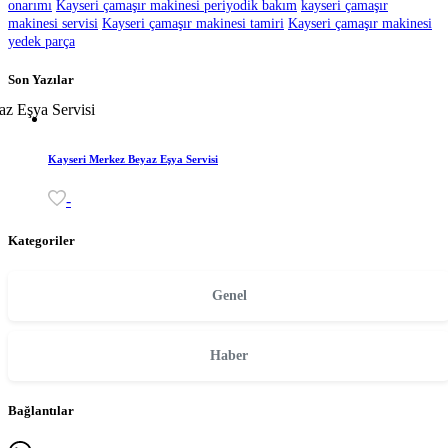
onarımı
Kayseri çamaşır makinesi periyodik bakım
kayseri çamaşır
makinesi servisi
Kayseri çamaşır makinesi tamiri
Kayseri çamaşır makinesi
yedek parça
Son Yazılar
Kayseri Merkez Beyaz Eşya Servisi
-
Kategoriler
Genel
Haber
Bağlantılar