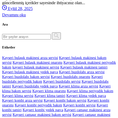
güncellenmiş içerikler sayesinde ihtiyacınız olan...
Eylül 28, 2025
Devamını oku
Ara
Etiketler
Kayseri bulaşık makinesi arıza servisi
Kayseri bulaşık makinesi bakım
servisi
Kayseri bulaşık makinesi onarımı
Kayseri bulaşık makinesi periyodik
bakım
kayseri bulaşık makinesi servisi
Kayseri bulaşık makinesi tamiri
Kayseri bulaşık makinesi yedek parça
Kayseri buzdolabı arıza servisi
Kayseri buzdolabı bakım servisi
Kayseri buzdolabı onarımı
Kayseri
buzdolabı periyodik bakım
Kayseri buzdolabı servisi
Kayseri buzdolabı
tamiri
Kayseri buzdolabı yedek parça
Kayseri klima arıza servisi
Kayseri
klima bakım servisi
Kayseri klima onarımı
Kayseri klima periyodik bakım
Kayseri klima servisi
Kayseri klima tamiri
Kayseri klima yedek parça
Kayseri kombi arıza servisi
Kayseri kombi bakım servisi
Kayseri kombi
onarımı
Kayseri kombi periyodik bakım
Kayseri kombi servisi
Kayseri
kombi tamiri
Kayseri kombi yedek parça
Kayseri çamaşır makinesi arıza
servisi
Kayseri çamaşır makinesi bakım servisi
Kayseri çamaşır makinesi