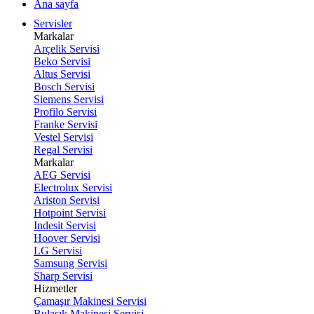
Ana sayfa
Servisler
Markalar
Arçelik Servisi
Beko Servisi
Altus Servisi
Bosch Servisi
Siemens Servisi
Profilo Servisi
Franke Servisi
Vestel Servisi
Regal Servisi
Markalar
AEG Servisi
Electrolux Servisi
Ariston Servisi
Hotpoint Servisi
Indesit Servisi
Hoover Servisi
LG Servisi
Samsung Servisi
Sharp Servisi
Hizmetler
Çamaşır Makinesi Servisi
Bulaşık Makinesi Servisi