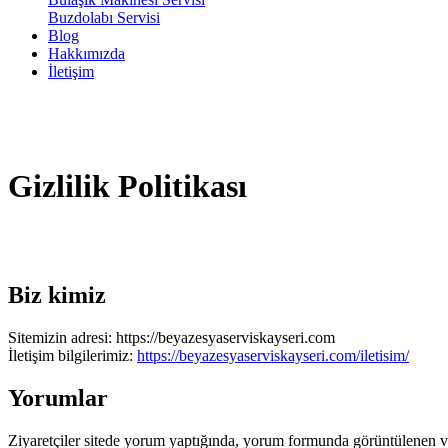
Buzdolabı Servisi
Blog
Hakkımızda
İletişim
Gizlilik
Politikası
Biz kimiz
Sitemizin adresi: https://beyazesyaserviskayseri.com
İletişim bilgilerimiz:
https://beyazesyaserviskayseri.com/iletisim/
Yorumlar
Ziyaretçiler sitede yorum yaptığında, yorum formunda görüntülenen veri