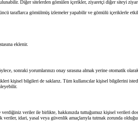
lunabilir. Diğer sitelerden gömülen içerikler, ziyaretçi diğer siteyi ziyar
 üçüncü taraflarca gömülmüş izlemeler yapabilir ve gömülü içeriklerle etki
tasına eklenir.
ylece, sonraki yorumlarınızı onay sırasına almak yerine otomatik olarak 
eri kişisel bilgileri de saklarız. Tüm kullanıcılar kişisel bilgilerini iste
leyebilir.
erdiğiniz veriler ile birlikte, hakkınızda tuttuğumuz kişisel verileri dosy
ecek veriler, idari, yasal veya güvenlik amaçlarıyla tutmak zorunda oldu