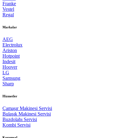
Franke
Vestel
Regal
Markalar
AEG
Electrolux
Ariston
Hotpoint
Indesit
Hoover
LG
Samsung
Sharp
Hizmetler
Çamaşır Makinesi Servisi
Bulaşık Makinesi Servisi
Buzdolabı Servisi
Kombi Servisi
Kurumsal