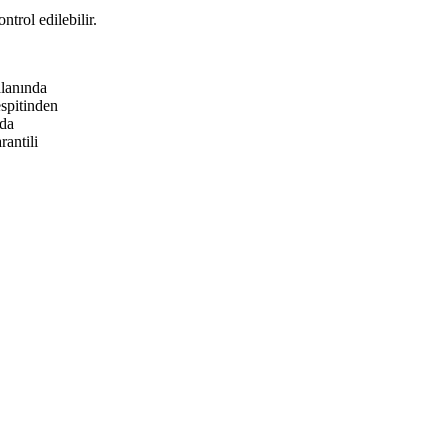
trol edilebilir.
alanında
spitinden
ada
rantili