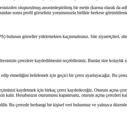
inizden oluşturulmuş anonimleştirilmiş bir metin (karma olarak da adlandı
ndan sonra profil görseliniz yorumunuzla birlikte herkese görüntülenir
bulunan görseller yüklemekten kaçınmalısınız. Site ziyaretçileri, sitede
dresinizin çerezlere kaydedilmesini seçebilirsiniz. Bunlar size kolaylık 
edip etmediğini belirlemek için geçici bir çerez ayarlayacağız. Bu çerez
çiminizi kaydetmek için birkaç çerez kaydedeceğiz. Oturum açma çerezler
in kalır. Hesabınızın oturumunu kapatırsanz, oturum açma çerezleri kald
edilir. Bu çerezde herhangi bir kişisel veri bulunmaz ve yalnızca düzenl