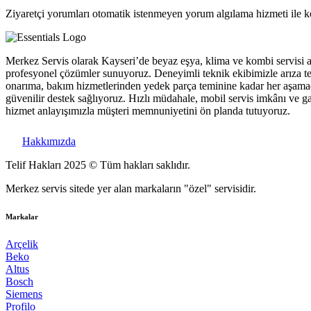
Ziyaretçi yorumları otomatik istenmeyen yorum algılama hizmeti ile kon
Merkez Servis olarak Kayseri’de beyaz eşya, klima ve kombi servisi 
profesyonel çözümler sunuyoruz. Deneyimli teknik ekibimizle arıza te
onarıma, bakım hizmetlerinden yedek parça teminine kadar her aşam
güvenilir destek sağlıyoruz. Hızlı müdahale, mobil servis imkânı ve ga
hizmet anlayışımızla müşteri memnuniyetini ön planda tutuyoruz.
Hakkımızda
Telif Hakları 2025 © Tüm hakları saklıdır.
Merkez servis sitede yer alan markaların "özel" servisidir.
Markalar
Arçelik
Beko
Altus
Bosch
Siemens
Profilo