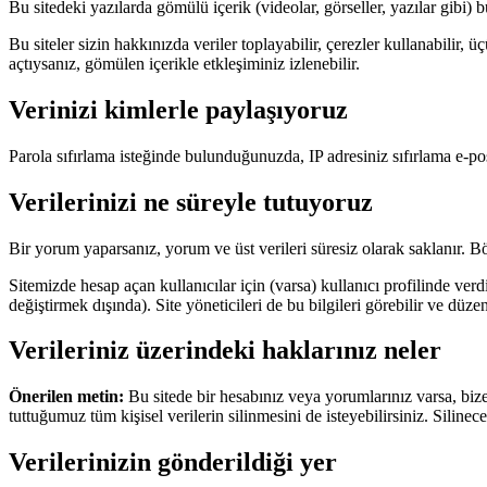
Bu sitedeki yazılarda gömülü içerik (videolar, görseller, yazılar gibi) bu
Bu siteler sizin hakkınızda veriler toplayabilir, çerezler kullanabilir,
açtıysanız, gömülen içerikle etkleşiminiz izlenebilir.
Verinizi kimlerle paylaşıyoruz
Parola sıfırlama isteğinde bulunduğunuzda, IP adresiniz sıfırlama e-pos
Verilerinizi ne süreyle tutuyoruz
Bir yorum yaparsanız, yorum ve üst verileri süresiz olarak saklanır. Bö
Sitemizde hesap açan kullanıcılar için (varsa) kullanıcı profilinde verdikl
değiştirmek dışında). Site yöneticileri de bu bilgileri görebilir ve düzen
Verileriniz üzerindeki haklarınız neler
Önerilen metin:
Bu sitede bir hesabınız veya yorumlarınız varsa, bize v
tuttuğumuz tüm kişisel verilerin silinmesini de isteyebilirsiniz. Silin
Verilerinizin gönderildiği yer